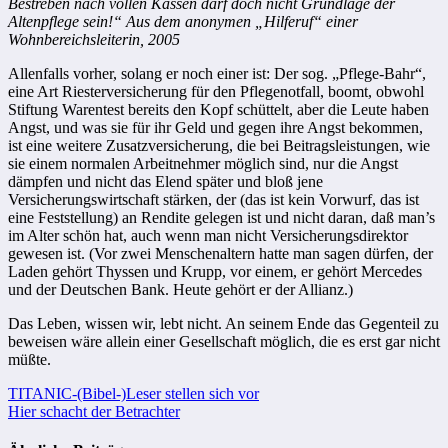
Bestreben nach vollen Kassen darf doch nicht Grundlage der
Altenpflege sein!“ Aus dem anonymen „Hilferuf“ einer
Wohnbereichsleiterin, 2005
Allenfalls vorher, solang er noch einer ist: Der sog. „Pflege-Bahr“,
eine Art Riesterversicherung für den Pflegenotfall, boomt, obwohl
Stiftung Warentest bereits den Kopf schüttelt, aber die Leute haben
Angst, und was sie für ihr Geld und gegen ihre Angst bekommen,
ist eine weitere Zusatzversicherung, die bei Beitragsleistungen, wie
sie einem normalen Arbeitnehmer möglich sind, nur die Angst
dämpfen und nicht das Elend später und bloß jene
Versicherungswirtschaft stärken, der (das ist kein Vorwurf, das ist
eine Feststellung) an Rendite gelegen ist und nicht daran, daß man’s
im Alter schön hat, auch wenn man nicht Versicherungsdirektor
gewesen ist. (Vor zwei Menschenaltern hatte man sagen dürfen, der
Laden gehört Thyssen und Krupp, vor einem, er gehört Mercedes
und der Deutschen Bank. Heute gehört er der Allianz.)
Das Leben, wissen wir, lebt nicht. An seinem Ende das Gegenteil zu
beweisen wäre allein einer Gesellschaft möglich, die es erst gar nicht
müßte.
Beitragsnavigation
TITANIC-(Bibel-)Leser stellen sich vor
Hier schacht der Betrachter