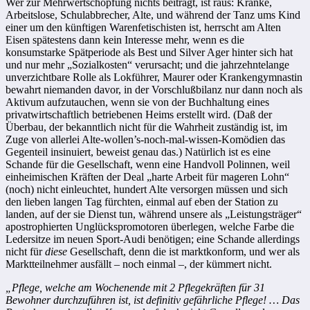
Wer zur Mehrwertschöpfung nichts beiträgt, ist raus: Kranke,
Arbeitslose, Schulabbrecher, Alte, und während der Tanz ums Kind
einer um den künftigen Warenfetischisten ist, herrscht am Alten
Eisen spätestens dann kein Interesse mehr, wenn es die
konsumstarke Spätperiode als Best und Silver Ager hinter sich hat
und nur mehr „Sozialkosten“ verursacht; und die jahrzehntelange
unverzichtbare Rolle als Lokführer, Maurer oder Krankengymnastin
bewahrt niemanden davor, in der Vorschlußbilanz nur dann noch als
Aktivum aufzutauchen, wenn sie von der Buchhaltung eines
privatwirtschaftlich betriebenen Heims erstellt wird. (Daß der
Überbau, der bekanntlich nicht für die Wahrheit zuständig ist, im
Zuge von allerlei Alte-wollen’s-noch-mal-wissen-Komödien das
Gegenteil insinuiert, beweist genau das.) Natürlich ist es eine
Schande für die Gesellschaft, wenn eine Handvoll Polinnen, weil
einheimischen Kräften der Deal „harte Arbeit für mageren Lohn“
(noch) nicht einleuchtet, hundert Alte versorgen müssen und sich
den lieben langen Tag fürchten, einmal auf eben der Station zu
landen, auf der sie Dienst tun, während unsere als „Leistungsträger“
apostrophierten Unglückspromotoren überlegen, welche Farbe die
Ledersitze im neuen Sport-Audi benötigen; eine Schande allerdings
nicht für
diese
Gesellschaft, denn die ist marktkonform, und wer als
Marktteilnehmer ausfällt – noch einmal –, der kümmert nicht.
„Pflege, welche am Wochenende mit 2 Pflegekräften für 31
Bewohner durchzuführen ist, ist definitiv gefährliche Pflege! … Das