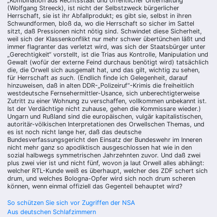
„Kombination aus Rechtsstaat und öffentlicher Unterhaltung“
(Wolfgang Streeck), ist nicht der Selbstzweck bürgerlicher
Herrschaft, sie ist ihr Abfallprodukt; es gibt sie, selbst in ihren
Schwundformen, bloß da, wo die Herrschaft so sicher im Sattel
sitzt, daß Pressionen nicht nötig sind. Schwindet diese Sicherheit,
weil sich der Klassenkonflikt nur mehr schwer übertünchen läßt und
immer flagranter das verletzt wird, was sich der Staatsbürger unter
„Gerechtigkeit“ vorstellt, ist die Trias aus Kontrolle, Manipulation und
Gewalt (wofür der externe Feind durchaus benötigt wird) tatsächlich
die, die Orwell sich ausgemalt hat, und das gilt, wichtig zu sehen,
für Herrschaft
as such.
(Endlich finde ich Gelegenheit, darauf
hinzuweisen, daß in alten DDR-„Polizeiruf“-Krimis die freiheitlich
westdeutsche Fernsehermittler-Usance, sich unberechtigterweise
Zutritt zu einer Wohnung zu verschaffen, vollkommen unbekannt ist.
Ist der Verdächtige nicht zuhause, gehen die Kommissare wieder.)
Ungarn und Rußland sind die europäischen, vulgär kapitalistischen,
autoritär-völkischen Interpretationen des Orwellschen Themas, und
es ist noch nicht lange her, daß das deutsche
Bundesverfassungsgericht den Einsatz der Bundeswehr im Inneren
nicht mehr ganz so apodiktisch ausgeschlossen hat wie in den
sozial halbwegs symmetrischen Jahrzehnten zuvor. Und daß zwei
plus zwei vier ist und nicht fünf, wovon ja laut Orwell alles abhängt:
welcher RTL-Kunde weiß es überhaupt, welcher des ZDF schert sich
drum, und welches Bologna-Opfer wird sich noch drum scheren
können, wenn einmal offiziell das Gegenteil behauptet wird?
Beitragsnavigation
So schützen Sie sich vor Zugriffen der NSA
Aus deutschen Schlafzimmern