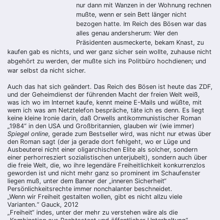
nur dann mit Wanzen in der Wohnung rechnen
mußte, wenn er sein Bett länger nicht
bezogen hatte. Im Reich des Bösen war das
alles genau andersherum: Wer den
Präsidenten ausmeckerte, bekam Knast, zu
kaufen gab es nichts, und wer ganz sicher sein wollte, zuhause nicht
abgehört zu werden, der mußte sich ins Politbüro hochdienen; und
war selbst da nicht sicher.
Auch das hat sich geändert. Das Reich des Bösen ist heute das ZDF,
und der Geheimdienst der führenden Macht der freien Welt weiß,
was ich wo im Internet kaufe, kennt meine E-Mails und wüßte, mit
wem ich was am Netztelefon bespräche, täte ich es denn. Es liegt
keine kleine Ironie darin, daß Orwells antikommunistischer Roman
„1984“ in den USA und Großbritannien, glauben wir (wie immer)
Spiegel online
, gerade zum Bestseller wird, was nicht nur etwas über
den Roman sagt (der ja gerade dort fehlgeht, wo er Lüge und
Ausbeuterei nicht einer oligarchischen Elite als solcher, sondern
einer perhorresziert sozialistischen unterjubelt), sondern auch über
die freie Welt, die, wo ihre legendäre Freiheitlichkeit konkurrenzlos
geworden ist und nicht mehr ganz so prominent im Schaufenster
liegen muß
, unter dem Banner der „inneren Sicherheit“
Persönlichkeitsrechte immer nonchalanter beschneidet.
„Wenn wir Freiheit gestalten wollen, gibt es nicht allzu viele
Varianten.“ Gauck, 2012
„Freiheit“ indes, unter der mehr zu verstehen wäre als die