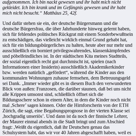
aufgenommen. Ich bin nackt gewesen und ihr habt mich nicht
gekleidet. Ich bin krank und im Gefängnis gewesen und ihr habt
mich nicht besucht.“ Matthäus 25, 42f.
Und dafür stehen sie ein, der deutsche Bürgersmann und die
deutsche Bürgersfrau, die über Jahrhunderte hinweg gelernt haben,
sich für fehlendes politisches Rückgrat mit einem Sonderbewußtsein
zu entschädigen, das vielleicht wirklich einmal Grund gehabt hat,
sich für ein bildungsbürgerliches zu halten, heute aber nur mehr und
ausschließlich ein borniert privilegswahrendes, klassenkämpfendes
und pöbelfeindliches ist. In der städtischen Kita meines Stadtteils,
der sozial eigentlich recht gut durchmischt ist, spielen (nach
Informationen einer Insiderin) ausschließlich Akademikerkinder
bzw. werden natürlich „gefördert“, während die Kinder aus den
kommunalen Wohnungen zuhause fernsehen, dem Betreuungsgeld
sei Dank. „Immer wieder gibt es in diesem Buch den verwunderten
Blick von außen: Franzosen, die darüber staunen, daß bei uns nicht
alle Krippen umsonst sind, schließlich öffnet sich die
Bildungsschere schon in einem Alter, in dem die Kinder noch nicht
mal ,Schere’ sagen können. Oder die Hirnforscherin von der ETH
Zürich, die sagt, eine Begabungsprognose in der vierten Klasse sei
,hochgradig unseriös’. Und dann ist da noch der finnische Lehrer,
der Maurer einmal abends in die Stadt bringt und zum Abschied
fragt: ,Weißt du eigentlich, daß ihr Deutschen genau das
Schulsystem habt, das wir vor 40 Jahren abgeschafft haben, weil es