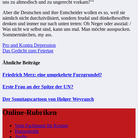
uns zu altmodisch und zu ungerecht vorkam?’“
Aber die Deutschen und ihre Entscheider wollen es so, weil sie
nämlich nicht durchzivilisiert, sondern feudal und dünkelbesoffen
denken und immer nur nach unten treten: Ob Neger oder asozial: /
Was nicht wir selbst sind, kann uns mal. Man möchte ausspucken.
Sommermärchen, my ass.
Beitragsnavigation
Pro und Kontra Depression
Das Gedicht zum Feiertag
Ähnliche Beiträge
Friedrich Merz: eine umgekehrte Furzgrundel?
Erste Frau an der Spitze der UN?
Der Sonntagscartoon von Holger Weyrauch
Online-Rubriken
Vom Fachmann für Kenner
Humorkritik
Audio