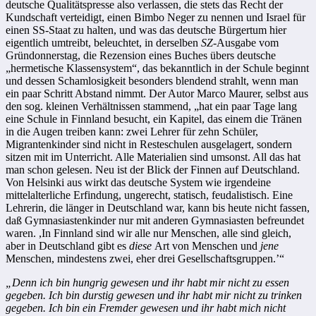
deutsche Qualitätspresse also verlassen, die stets das Recht der
Kundschaft verteidigt, einen Bimbo Neger zu nennen und Israel für
einen SS-Staat zu halten, und was das deutsche Bürgertum hier
eigentlich umtreibt, beleuchtet, in derselben
SZ
-Ausgabe vom
Gründonnerstag, die Rezension eines Buches übers deutsche
„hermetische Klassensystem“, das bekanntlich in der Schule beginnt
und dessen Schamlosigkeit besonders blendend strahlt, wenn man
ein paar Schritt Abstand nimmt. Der Autor Marco Maurer, selbst aus
den sog. kleinen Verhältnissen stammend, „hat ein paar Tage lang
eine Schule in Finnland besucht, ein Kapitel, das einem die Tränen
in die Augen treiben kann: zwei Lehrer für zehn Schüler,
Migrantenkinder sind nicht in Resteschulen ausgelagert, sondern
sitzen mit im Unterricht. Alle Materialien sind umsonst. All das hat
man schon gelesen. Neu ist der Blick der Finnen auf Deutschland.
Von Helsinki aus wirkt das deutsche System wie irgendeine
mittelalterliche Erfindung, ungerecht, statisch, feudalistisch. Eine
Lehrerin, die länger in Deutschland war, kann bis heute nicht fassen,
daß Gymnasiastenkinder nur mit anderen Gymnasiasten befreundet
waren. ,In Finnland sind wir alle nur Menschen, alle sind gleich,
aber in Deutschland gibt es
diese
Art von Menschen und
jene
Menschen, mindestens zwei, eher drei Gesellschaftsgruppen.’“
„Denn ich bin hungrig gewesen und ihr habt mir nicht zu essen
gegeben. Ich bin durstig gewesen und ihr habt mir nicht zu trinken
gegeben. Ich bin ein Fremder gewesen und ihr habt mich nicht