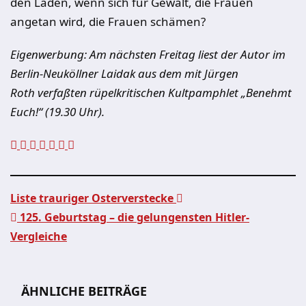
den Laden, wenn sich für Gewalt, die Frauen
angetan wird, die Frauen schämen?
Eigenwerbung: Am nächsten Freitag liest der Autor im
Berlin-Neuköllner Laidak aus dem mit Jürgen
Roth verfaßten rüpelkritischen Kultpamphlet „Benehmt
Euch!“ (19.30 Uhr).
Liste trauriger Osterverstecke
125. Geburtstag – die gelungensten Hitler-
Beitragsnavigation
Vergleiche
ÄHNLICHE BEITRÄGE