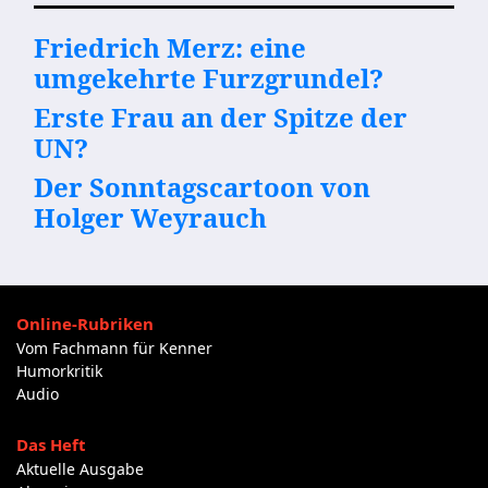
Friedrich Merz: eine
umgekehrte Furzgrundel?
Erste Frau an der Spitze der
UN?
Der Sonntagscartoon von
Holger Weyrauch
Online-Rubriken
Vom Fachmann für Kenner
Humorkritik
Audio
Das Heft
Aktuelle Ausgabe