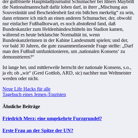
der gutfrisierte Hauptstadtjournalist Schumacher bei Illners Maybritt
die Nationalmannschaft dafür loben darf, in ihrer „Mischung aus
Souveränität und Bescheidenheit fast ein bißchen merkelig“ zu sein,
dann erinnere ich mich an einen anderen Schumacher, der, obwohl
nur einfacher Fußballtorwart, es noch abstoßend fand, daß
Bundeskanzler zum Heldenhändeschütteln ins Stadion kamen,
während es heute beklatschte Normalität ist, wenn
Bundeskanzlerinnen in der Kabine Landesmutti spielen; und der,
vor bald 30 Jahren, die gute zusammenfassende Frage stellte: „Darf
man den Fußball umfunktionieren, um ,nationalen Konsens‘ zu
demonstrieren?“
Ist lange her, und mittlerweile herrscht der nationale Konsens, s.o.,
ja eh; ob „wir“ (Gerd Gottlob, ARD, sic) nachher nun Weltmeister
werden oder nicht.
Beitragsnavigation
Neue Life Hacks für alle
Tagebuch eines Jemen-Touristen
Ähnliche Beiträge
Friedrich Merz: eine umgekehrte Furzgrundel?
Erste Frau an der Spitze der UN?