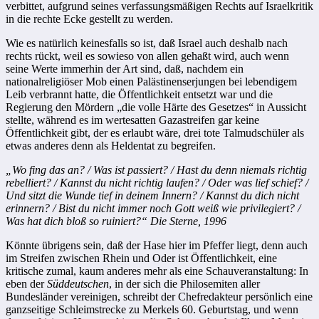
verbittet, aufgrund seines verfassungsmäßigen Rechts auf Israelkritik
in die rechte Ecke gestellt zu werden.
Wie es natürlich keinesfalls so ist, daß Israel auch deshalb nach
rechts rückt, weil es sowieso von allen gehaßt wird, auch wenn
seine Werte immerhin der Art sind, daß, nachdem ein
nationalreligiöser Mob einen Palästinenserjungen bei lebendigem
Leib verbrannt hatte, die Öffentlichkeit entsetzt war und die
Regierung den Mördern „die volle Härte des Gesetzes“ in Aussicht
stellte, während es im wertesatten Gazastreifen gar keine
Öffentlichkeit gibt, der es erlaubt wäre, drei tote Talmudschüler als
etwas anderes denn als Heldentat zu begreifen.
„Wo fing das an? / Was ist passiert? / Hast du denn niemals richtig
rebelliert? / Kannst du nicht richtig laufen? / Oder was lief schief? /
Und sitzt die Wunde tief in deinem Innern? / Kannst du dich nicht
erinnern? / Bist du nicht immer noch Gott weiß wie privilegiert? /
Was hat dich bloß so ruiniert?“ Die Sterne, 1996
Könnte übrigens sein, daß der Hase hier im Pfeffer liegt, denn auch
im Streifen zwischen Rhein und Oder ist Öffentlichkeit, eine
kritische zumal, kaum anderes mehr als eine Schauveranstaltung: In
eben der
Süddeutschen
, in der sich die Philosemiten aller
Bundesländer vereinigen, schreibt der Chefredakteur persönlich eine
ganzseitige Schleimstrecke zu Merkels 60. Geburtstag, und wenn