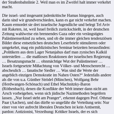
der Straßenbahnlinie 2. Weil man es im Zweifel halt immer verkehrt
macht.
Die israel- und insgesamt judenkritische Hamas hingegen, auch
darin sind wir grundverschieden, kann es gar nicht verkehrt machen.
Kaum ermordet sie drei israelische Jugendliche und belegt Tel Aviv
mit Raketen, ist, weil Israel freilich zurückschießt, in der deutschen
Zeitung wahlweise ein brennendes Gaza oder ein verängstigtes
Palästinenserkind zu sehen, und ob die immer gleichen tendenziösen
Bilder diese entsetzlichen deutschen Leserbriefe stimulieren oder
umgekehrt, mag ein publizistisches Seminar beizeiten herausfinden:
„Politikern aus dem Lager Netanjahus darf man zynisches Kalkül
unterstellen … die maßlosen Reaktionen der israelischen Regierung
… Besatzungsmacht … ohnmächtige Wut der Palästinenser …
Israels fortgesetzte Mißachtung von Völker- und Menschenrecht …
abscheulich … fanatische Siedler … Was sind die Werte der
angeblich einzigen Demokratie im Nahen Osten?“ Jedenfalls andere
als die von u.a. Günther Strödel (München), Wolfgang Behr
(Herdwangen-Schönach) und Ethel Machnitzky-Baron
(Röthenbach), denen die Konflikte der Welt immer dann nicht am
Arsch vorbeigehen, wenn sich jüdische Nazimethoden begeifern
lassen. „Nur Israel steht am Pranger“, erkennt dagegen Prof. Othmar
Paar (Aachen), und das dürfte so ungefähr die Verteilung sein: Nur
einer von vier aufrecht liberalen Deutschen ist kein Antisemit,
pardon: Antizionist, Verzeihung: Kritiker Israels, der es sich