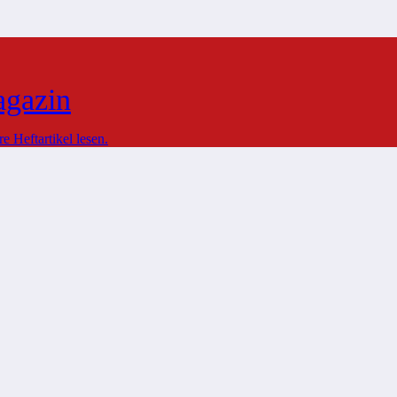
agazin
 Heftartikel lesen.