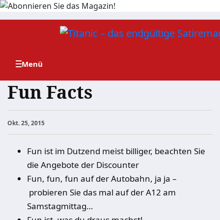
Zum
Inhalt
springen
Fun Facts
Okt. 25, 2015
Fun ist im Dutzend meist billiger, beachten Sie
die Angebote der Discounter
Fun, fun, fun auf der Autobahn, ja ja –
probieren Sie das mal auf der A12 am
Samstagmittag…
Fun ist, was du draus machst!