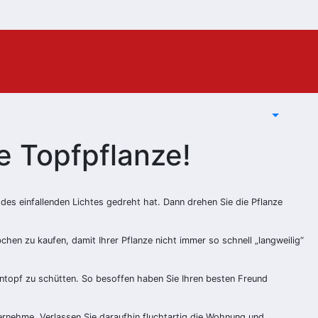
e Topfpflanze!
 des einfallenden Lichtes gedreht hat. Dann drehen Sie die Pflanze
hen zu kaufen, damit Ihrer Pflanze nicht immer so schnell „langweilig“
mentopf zu schütten. So besoffen haben Sie Ihren besten Freund
bernehme. Verlassen Sie daraufhin fluchtartig die Wohnung und