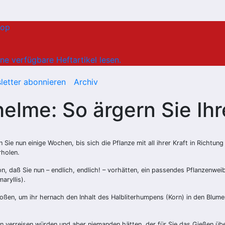
hop
ne verfügbare Heftartikel lesen.
letter abonnieren
Archiv
elme: So ärgern Sie Ihr
Sie nun einige Wochen, bis sich die Pflanze mit all ihrer Kraft in Richtung
rholen.
, daß Sie nun – endlich, endlich! – vorhätten, ein passendes Pflanzenweibc
aryllis).
nstoßen, um ihr hernach den Inhalt des Halbliterhumpens (Korn) in den Blu
tan verreisen würden und aber niemanden hätten, der für Sie das Gießen ü