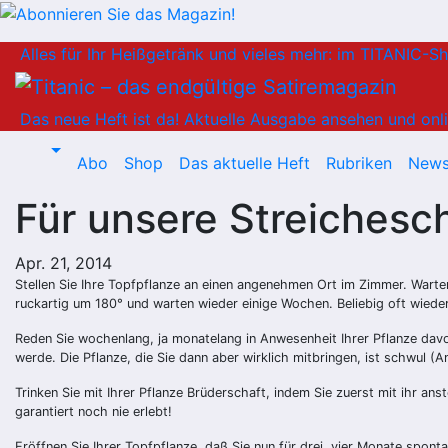
Zum
Alles für Ihr Heißgetränk und vieles mehr: im TITANIC-S
Inhalt
springen
Das neue Heft ist da!
Aktuelle Ausgabe ansehen und onli
Abo
Shop
Das aktuelle Heft
Rubriken
News
Für unsere Streichesch
Apr. 21, 2014
Stellen Sie Ihre Topfpflanze an einen angenehmen Ort im Zimmer. Warten 
ruckartig um 180° und warten wieder einige Wochen. Beliebig oft wiede
Reden Sie wochenlang, ja monatelang in Anwesenheit Ihrer Pflanze davon
werde. Die Pflanze, die Sie dann aber wirklich mitbringen, ist schwul (Am
Trinken Sie mit Ihrer Pflanze Brüderschaft, indem Sie zuerst mit ihr a
garantiert noch nie erlebt!
Eröffnen Sie Ihrer Topfpflanze, daß Sie nun für drei, vier Monate spon