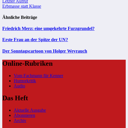
Beitragsnavigation
Letzter Aufruf
Erbmasse statt Klasse
Ähnliche Beiträge
Friedrich Merz: eine umgekehrte Furzgrundel?
Erste Frau an der Spitze der UN?
Der Sonntagscartoon von Holger Weyrauch
Online-Rubriken
Vom Fachmann für Kenner
Humorkritik
Audio
Das Heft
Aktuelle Ausgabe
Abonnieren
Archiv