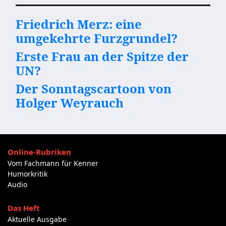
Friedrich Merz: eine
umgekehrte Furzgrundel?
Erste Frau an der Spitze der
UN?
Der Sonntagscartoon von
Holger Weyrauch
Online-Rubriken
Vom Fachmann für Kenner
Humorkritik
Audio
Das Heft
Aktuelle Ausgabe