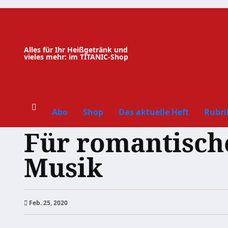
Zum
Inhalt
springen
Alles für Ihr Heißgetränk und
vieles mehr: im TITANIC-Shop
Abo
Shop
Das aktuelle Heft
Rubri
Für romantisch
Musik
Feb. 25, 2020