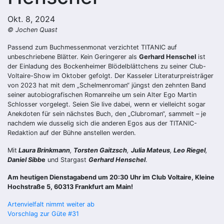
Okt. 8, 2024
© Jochen Quast
Passend zum Buchmessenmonat verzichtet TITANIC auf
unbeschriebene Blätter. Kein Geringerer als
Gerhard Henschel
ist
der Einladung des Bockenheimer Blödelblättchens zu seiner Club-
Voltaire-Show im Oktober gefolgt. Der Kasseler Literaturpreisträger
von 2023 hat mit dem „Schelmenroman“ jüngst den zehnten Band
seiner autobiografischen Romanreihe um sein Alter Ego Martin
Schlosser vorgelegt. Seien Sie live dabei, wenn er vielleicht sogar
Anekdoten für sein nächstes Buch, den „Clubroman“, sammelt – je
nachdem wie dusselig sich die anderen Egos aus der TITANIC-
Redaktion auf der Bühne anstellen werden.
Mit
Laura Brinkmann
,
Torsten Gaitzsch
,
Julia Mateus
,
Leo Riegel
,
Daniel Sibb
e
und Stargast
Gerhard Henschel
.
Am heutigen Dienstagabend um 20:30 Uhr im Club Voltaire, Kleine
Hochstraße 5, 60313 Frankfurt am Main!
Beitragsnavigation
Artenvielfalt nimmt weiter ab
Vorschlag zur Güte #31