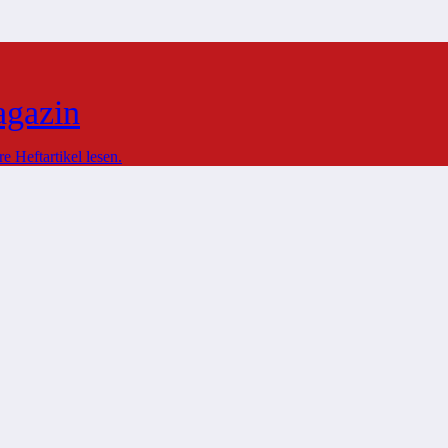
agazin
 Heftartikel lesen.