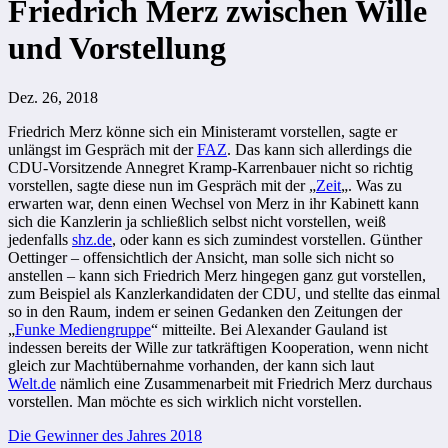
Friedrich Merz zwischen Wille
und Vorstellung
Dez. 26, 2018
Friedrich Merz könne sich ein Ministeramt vorstellen, sagte er
unlängst im Gespräch mit der
FAZ
. Das kann sich allerdings die
CDU-Vorsitzende Annegret Kramp-Karrenbauer nicht so richtig
vorstellen, sagte diese nun im Gespräch mit der „
Zeit
„. Was zu
erwarten war, denn einen Wechsel von Merz in ihr Kabinett kann
sich die Kanzlerin ja schließlich selbst nicht vorstellen, weiß
jedenfalls
shz.de
, oder kann es sich zumindest vorstellen. Günther
Oettinger – offensichtlich der Ansicht, man solle sich nicht so
anstellen – kann sich Friedrich Merz hingegen ganz gut vorstellen,
zum Beispiel als Kanzlerkandidaten der CDU, und stellte das einmal
so in den Raum, indem er seinen Gedanken den Zeitungen der
„
Funke Mediengruppe
“ mitteilte. Bei Alexander Gauland ist
indessen bereits der Wille zur tatkräftigen Kooperation, wenn nicht
gleich zur Machtübernahme vorhanden, der kann sich laut
Welt.de
nämlich eine Zusammenarbeit mit Friedrich Merz durchaus
vorstellen. Man möchte es sich wirklich nicht vorstellen.
Beitragsnavigation
Die Gewinner des Jahres 2018