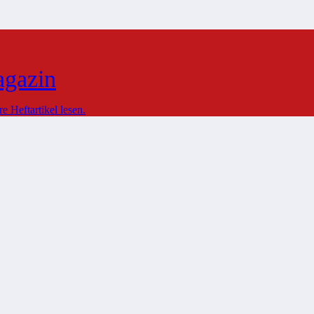
agazin
 Heftartikel lesen.