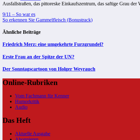
Ausfallstraßen, das pittoreske Einkaufszentrum, das saftige Grau de
Beitragsnavigation
9/11 – So war es
So erkennen Sie Gammelfleisch (Bonustrack)
Ähnliche Beiträge
Friedrich Merz: eine umgekehrte Furzgrundel?
Erste Frau an der Spitze der UN?
Der Sonntagscartoon von Holger Weyrauch
Online-Rubriken
Vom Fachmann für Kenner
Humorkritik
Audio
Das Heft
Aktuelle Ausgabe
Abonnieren