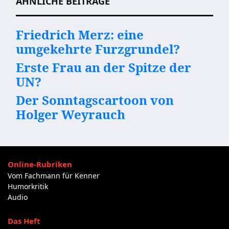
ÄHNLICHE BEITRÄGE
Friedrich Merz: eine
umgekehrte Furzgrundel?
Erste Frau an der Spitze der
UN?
Der Sonntagscartoon von
Holger Weyrauch
Online-Rubriken
Vom Fachmann für Kenner
Humorkritik
Audio
Das Heft