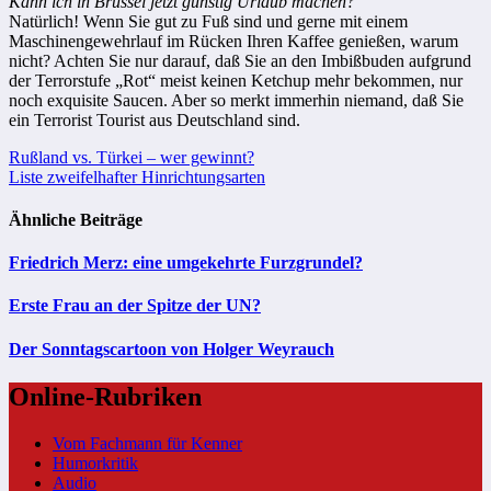
Kann ich in Brüssel jetzt günstig Urlaub machen?
Natürlich! Wenn Sie gut zu Fuß sind und gerne mit einem
Maschinengewehrlauf im Rücken Ihren Kaffee genießen, warum
nicht? Achten Sie nur darauf, daß Sie an den Imbißbuden aufgrund
der Terrorstufe „Rot“ meist keinen Ketchup mehr bekommen, nur
noch exquisite Saucen. Aber so merkt immerhin niemand, daß Sie
ein
Terrorist
Tourist aus Deutschland sind.
Beitragsnavigation
Rußland vs. Türkei – wer gewinnt?
Liste zweifelhafter Hinrichtungsarten
Ähnliche Beiträge
Friedrich Merz: eine umgekehrte Furzgrundel?
Erste Frau an der Spitze der UN?
Der Sonntagscartoon von Holger Weyrauch
Online-Rubriken
Vom Fachmann für Kenner
Humorkritik
Audio