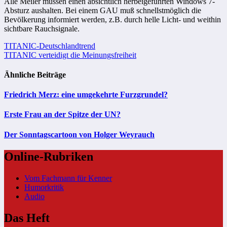
Alle Meiler müssen einen absichtlich herbeigeführten Windows 7-
Absturz aushalten. Bei einem GAU muß schnellstmöglich die
Bevölkerung informiert werden, z.B. durch helle Licht- und weithin
sichtbare Rauchsignale.
Beitragsnavigation
TITANIC-Deutschlandtrend
TITANIC verteidigt die Meinungsfreiheit
Ähnliche Beiträge
Friedrich Merz: eine umgekehrte Furzgrundel?
Erste Frau an der Spitze der UN?
Der Sonntagscartoon von Holger Weyrauch
Online-Rubriken
Vom Fachmann für Kenner
Humorkritik
Audio
Das Heft