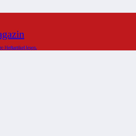
agazin
 Heftartikel lesen.