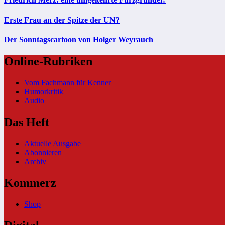
Erste Frau an der Spitze der UN?
Der Sonntagscartoon von Holger Weyrauch
Online-Rubriken
Vom Fachmann für Kenner
Humorkritik
Audio
Das Heft
Aktuelle Ausgabe
Abonnieren
Archiv
Kommerz
Shop