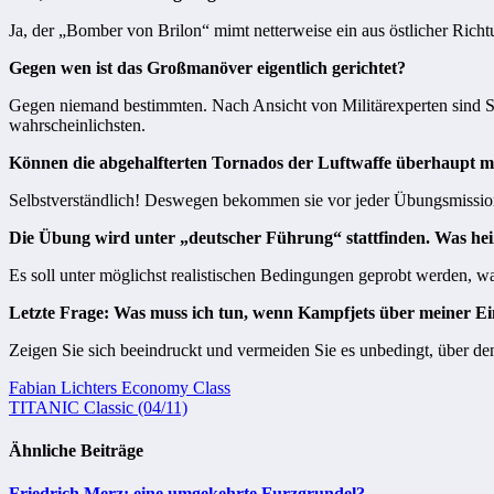
Ja, der „Bomber von Brilon“ mimt netterweise ein aus östlicher Rich
Gegen wen ist das Großmanöver eigentlich gerichtet?
Gegen niemand bestimmten. Nach Ansicht von Militärexperten sind Sz
wahrscheinlichsten.
Können die abgehalfterten Tornados der Luftwaffe überhaupt mit
Selbstverständlich! Deswegen bekommen sie vor jeder Übungsmissio
Die Übung wird unter „deutscher Führung“ stattfinden. Was hei
Es soll unter möglichst realistischen Bedingungen geprobt werden, w
Letzte Frage: Was muss ich tun, wenn Kampfjets über meiner Ei
Zeigen Sie sich beeindruckt und vermeiden Sie es unbedingt, über den
Beitragsnavigation
Fabian Lichters Economy Class
TITANIC Classic (04/11)
Ähnliche Beiträge
Friedrich Merz: eine umgekehrte Furzgrundel?