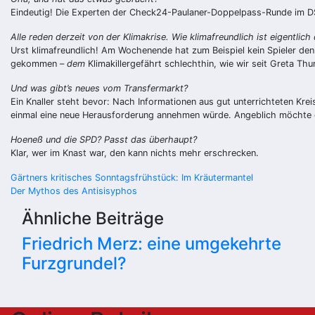
Eindeutig! Die Experten der Check24-Paulaner-Doppelpass-Runde im DS
Alle reden derzeit von der Klimakrise. Wie klimafreundlich ist eigentlich
Urst klimafreundlich! Am Wochenende hat zum Beispiel kein Spieler den
gekommen –
dem
Klimakillergefährt schlechthin, wie wir seit Greta Thu
Und was gibt’s neues vom Transfermarkt?
Ein Knaller steht bevor: Nach Informationen aus gut unterrichteten Kre
einmal eine neue Herausforderung annehmen würde. Angeblich möchte er
Hoeneß und die SPD? Passt das überhaupt?
Klar, wer im Knast war, den kann nichts mehr erschrecken.
Beitragsnavigation
Gärtners kritisches Sonntagsfrühstück: Im Kräutermantel
Der Mythos des Antisisyphos
Ähnliche Beiträge
Friedrich Merz: eine umgekehrte
Furzgrundel?