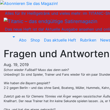
Zum
Alles für Ihr Heißgetränk und vieles mehr: im TITANIC-S
Inhalt
springen
Das neue Heft ist da!
Aktuelle Ausgabe ansehen und onli
Abo
Shop
Das aktuelle Heft
Rubriken
News
Fragen und Antworten 
Aug. 19, 2019
Schon wieder Fußball? Muss das denn sein?
Unbedingt! So sind Spieler, Trainer und Fans wieder für ein paar Stun
Wie haben die Bayern gespielt?
2:2 gegen Berlin – und das ohne Sané, Boateng, Müller, Hummels, Kahn,
Zuletzt gab es für Clemens Tönnies viel Ärger wegen rassistischer Äu
Knallhart. Der neue Trainer hat ihn keine Sekunde spielen lassen. Ja, er
Oha, und hat das etwas gebracht?