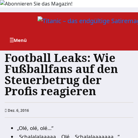
Zum
Inhalt
springen
Football Leaks: Wie
Fußballfans auf den
Steuerbetrug der
Profis reagieren
Dez. 6, 2016
„Olé, olé, olé…“
„Schalalalaaaaa… Olé… Schalalaaaaaaa…“