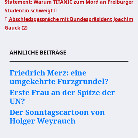
Statement: Warum TITANIC zum Mord an Freiburger
Studentin schweigt
Beitragsnavigation
Abschiedsgespräche mit Bundespräsident Joachim
Gauck (2)
ÄHNLICHE BEITRÄGE
Friedrich Merz: eine
umgekehrte Furzgrundel?
Erste Frau an der Spitze der
UN?
Der Sonntagscartoon von
Holger Weyrauch