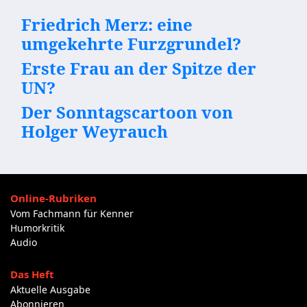
Friedrich Merz: eine
umgekehrte Furzgrundel?
Erste Frau an der Spitze der
UN?
Der Sonntagscartoon von
Holger Weyrauch
Online-Rubriken
Vom Fachmann für Kenner
Humorkritik
Audio
Das Heft
Aktuelle Ausgabe
Abonnieren