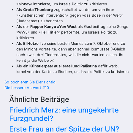
»Money« intonierte, um Israels Politik zu kritisieren
Als
Greta Thunberg
zugeschaltet wurde, um von ihrer
»künstlerischen Intervention« gegen »das Böse in der Welt«
(Judenstaat) zu berichten
Als der
Rapper Kanye »Ye« West
als Gastbeitrag seine Songs
»WW3« und »Heil Hitler« performte, um Israels Politik zu
kritisieren
Als
El Hotzo
live seine besten Memes zum 7. Oktober und zu
den Minions vorstellte, dann aber schnell losmusste (»Gleich
noch zwei, drei Tinderdates, will die nicht warten lassen, ihr
kennt ja die Weiber.«)
Als ein
Künstlerpaar aus Israel und Palästina
dafür warb,
Israel von der Karte zu löschen, um Israels Politik zu kritisieren
Beitragsnavigation
So pochieren Sie Eier richtig
Die bessere Antwort #10
Ähnliche Beiträge
Friedrich Merz: eine umgekehrte
Furzgrundel?
Erste Frau an der Spitze der UN?