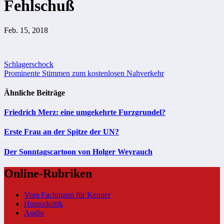
Fehlschuß
Feb. 15, 2018
Beitragsnavigation
Schlagerschock
Prominente Stimmen zum kostenlosen Nahverkehr
Ähnliche Beiträge
Friedrich Merz: eine umgekehrte Furzgrundel?
Erste Frau an der Spitze der UN?
Der Sonntagscartoon von Holger Weyrauch
Online-Rubriken
Vom Fachmann für Kenner
Humorkritik
Audio