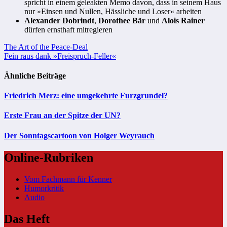
spricht in einem geleakten Memo davon, dass in seinem Haus
nur »Einsen und Nullen, Hässliche und Loser« arbeiten
Alexander Dobrindt
,
Dorothee Bär
und
Alois Rainer
dürfen ernsthaft mitregieren
Beitragsnavigation
The Art of the Peace-Deal
Fein raus dank »Freispruch-Feller«
Ähnliche Beiträge
Friedrich Merz: eine umgekehrte Furzgrundel?
Erste Frau an der Spitze der UN?
Der Sonntagscartoon von Holger Weyrauch
Online-Rubriken
Vom Fachmann für Kenner
Humorkritik
Audio
Das Heft