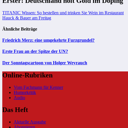
Erster! Deutschland holt Gold im Doping
Beitragsnavigation
TITANIC Wissen: So bestellen und trinken Sie Wein im Restaurant
Hauck & Bauer am Freitag
Ähnliche Beiträge
Friedrich Merz: eine umgekehrte Furzgrundel?
Erste Frau an der Spitze der UN?
Der Sonntagscartoon von Holger Weyrauch
Online-Rubriken
Vom Fachmann für Kenner
Humorkritik
Audio
Das Heft
Aktuelle Ausgabe
Abonnieren