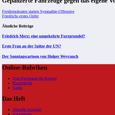
Gepanzerte Fahrzeuge gegen das eigene Vo
Beitragsnavigation
Freidemokraten starten Sympathie-Offensive
Friedrichs erstes Opfer
Ähnliche Beiträge
Friedrich Merz: eine umgekehrte Furzgrundel?
Erste Frau an der Spitze der UN?
Der Sonntagscartoon von Holger Weyrauch
Online-Rubriken
Vom Fachmann für Kenner
Humorkritik
Audio
Das Heft
Aktuelle Ausgabe
Abonnieren