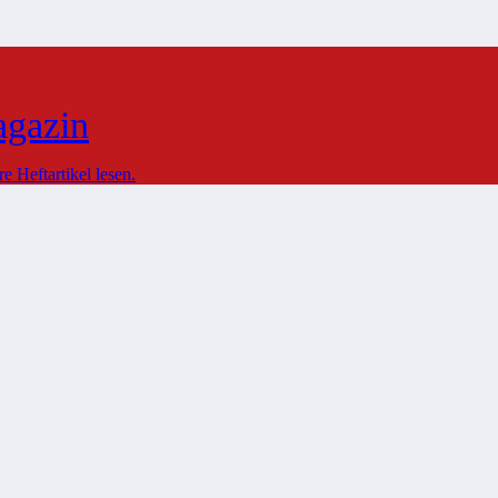
agazin
 Heftartikel lesen.