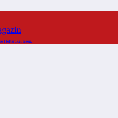
agazin
 Heftartikel lesen.