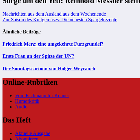
Sorge um den Yeti: Reinhold Messner ste
Beitragsnavigation
Nachrichten aus dem Ausland aus dem Wochenende
Zur Saison des Kultgemüses: Die neuesten Spargelrezepte
Ähnliche Beiträge
Friedrich Merz: eine umgekehrte Furzgrundel?
Erste Frau an der Spitze der UN?
Der Sonntagscartoon von Holger Weyrauch
Online-Rubriken
Vom Fachmann für Kenner
Humorkritik
Audio
Das Heft
Aktuelle Ausgabe
Abonnieren