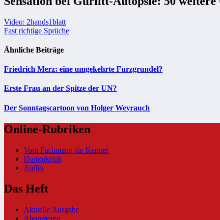
Sensation bei Gurlitt-Autopsie: 50 weiter
Beitragsnavigation
Video: 2hands1blatt
Fast richtige Sprüche
Ähnliche Beiträge
Friedrich Merz: eine umgekehrte Furzgrundel?
Erste Frau an der Spitze der UN?
Der Sonntagscartoon von Holger Weyrauch
Online-Rubriken
Vom Fachmann für Kenner
Humorkritik
Audio
Das Heft
Aktuelle Ausgabe
Abonnieren