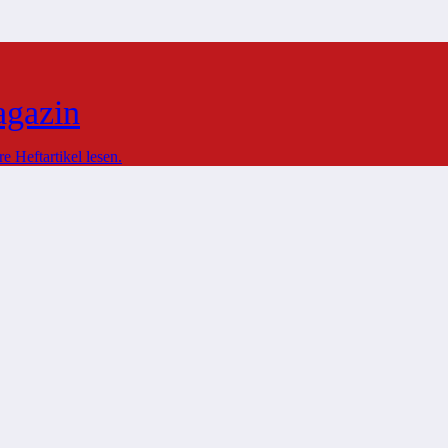
agazin
 Heftartikel lesen.