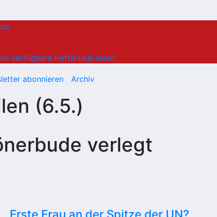
hop
ne verfügbare Heftartikel lesen.
letter abonnieren
Archiv
len (6.5.)
önerbude verlegt
Erste Frau an der Spitze der UN?