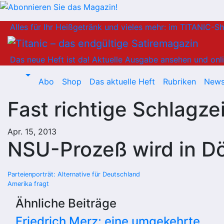
Zum
Alles für Ihr Heißgetränk und vieles mehr: im TITANIC-S
Inhalt
springen
Das neue Heft ist da!
Aktuelle Ausgabe ansehen und onli
Abo
Shop
Das aktuelle Heft
Rubriken
News
Fast richtige Schlagzei
Apr. 15, 2013
NSU-Prozeß wird in D
Beitragsnavigation
Parteienporträt: Alternative für Deutschland
Amerika fragt
Ähnliche Beiträge
Friedrich Merz: eine umgekehrte