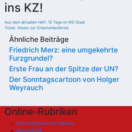
ins KZ!
Beitragsnavigation
Aus dem aktuellen Heft: 10 Tage im KIS-Staat
Ticker: Neues zur Griechenlandkrise
Ähnliche Beiträge
Friedrich Merz: eine umgekehrte
Furzgrundel?
Erste Frau an der Spitze der UN?
Der Sonntagscartoon von Holger
Weyrauch
Online-Rubriken
Vom Fachmann für Kenner
Humorkritik