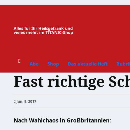
Zum
Inhalt
springen
Alles für Ihr Heißgetränk und
vieles mehr: im TITANIC-Shop
Abo
Shop
Das aktuelle Heft
Rubri
Fast richtige Sc
Juni 9, 2017
Nach Wahlchaos in Großbritannien: