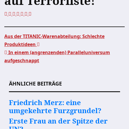
auf Terrorliste!
Aus der TITANIC-Warenabteilung: Schlechte
Produktideen
Beitragsnavigation
In einem (angrenzenden) Paralleluniversum
aufgeschnappt
ÄHNLICHE BEITRÄGE
Friedrich Merz: eine
umgekehrte Furzgrundel?
Erste Frau an der Spitze der
UN?