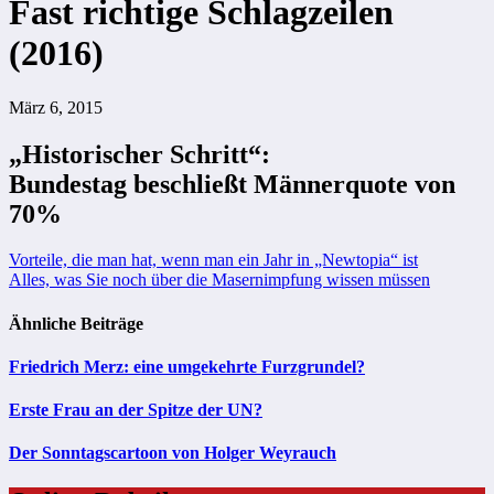
Fast richtige Schlagzeilen
(2016)
März 6, 2015
„Historischer Schritt“:
Bundestag beschließt Männerquote von
70%
Beitragsnavigation
Vorteile, die man hat, wenn man ein Jahr in „Newtopia“ ist
Alles, was Sie noch über die Masernimpfung wissen müssen
Ähnliche Beiträge
Friedrich Merz: eine umgekehrte Furzgrundel?
Erste Frau an der Spitze der UN?
Der Sonntagscartoon von Holger Weyrauch