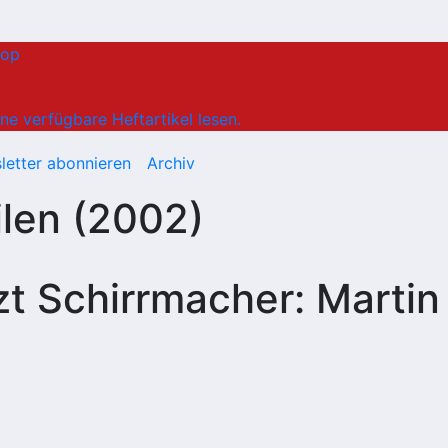
hop
ne verfügbare Heftartikel lesen.
letter abonnieren
Archiv
ilen (2002)
tzt Schirrmacher: Martin