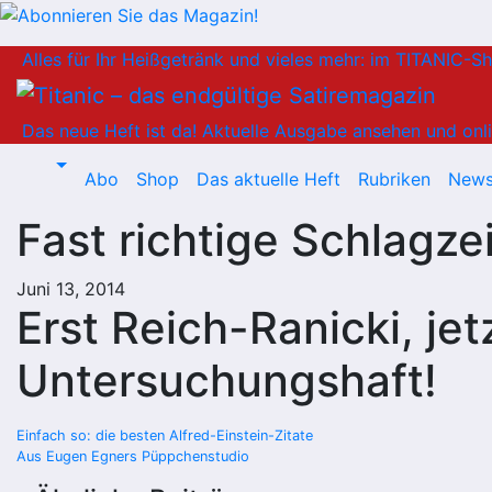
Zum
Alles für Ihr Heißgetränk und vieles mehr: im TITANIC-S
Inhalt
springen
Das neue Heft ist da!
Aktuelle Ausgabe ansehen und onli
Abo
Shop
Das aktuelle Heft
Rubriken
News
Fast richtige Schlagze
Juni 13, 2014
Erst Reich-Ranicki, je
Untersuchungshaft!
Beitragsnavigation
Einfach so: die besten Alfred-Einstein-Zitate
Aus Eugen Egners Püppchenstudio