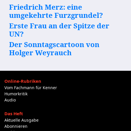
Friedrich Merz: eine
umgekehrte Furzgrundel?
Erste Frau an der Spitze der
UN?
Der Sonntagscartoon von
Holger Weyrauch
Online-Rubriken
Vom Fachmann für Kenner
Humorkritik
Audio
Das Heft
Aktuelle Ausgabe
Abonnieren