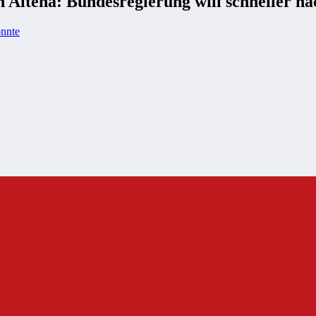
 Altena: Bundesregierung will schneller n
önnte