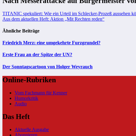
Nach Messerattacke auf Bürgermeister von
Beitragsnavigation
TITANIC spekuliert: Wie ein Urteil im Schlecker-Prozeß aussehen k
Aus dem aktuellen Heft: Aktion „Mit Rechten reden“
Ähnliche Beiträge
Friedrich Merz: eine umgekehrte Furzgrundel?
Erste Frau an der Spitze der UN?
Der Sonntagscartoon von Holger Weyrauch
Online-Rubriken
Vom Fachmann für Kenner
Humorkritik
Audio
Das Heft
Aktuelle Ausgabe
Abonnieren