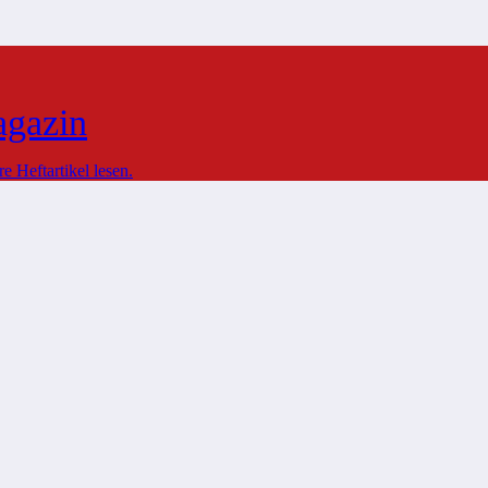
agazin
 Heftartikel lesen.