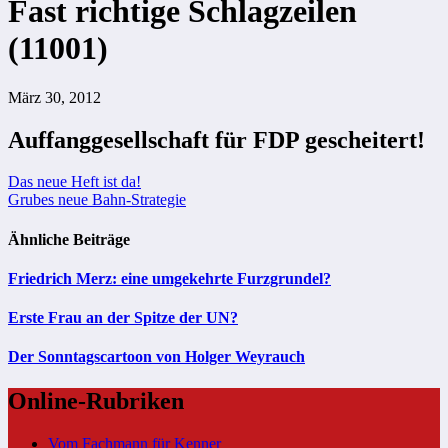
Fast richtige Schlagzeilen
(11001)
März 30, 2012
Auffanggesellschaft für FDP gescheitert!
Beitragsnavigation
Das neue Heft ist da!
Grubes neue Bahn-Strategie
Ähnliche Beiträge
Friedrich Merz: eine umgekehrte Furzgrundel?
Erste Frau an der Spitze der UN?
Der Sonntagscartoon von Holger Weyrauch
Online-Rubriken
Vom Fachmann für Kenner