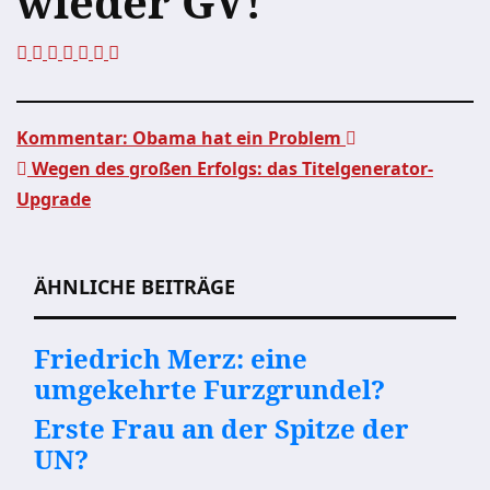
wieder GV!
Kommentar: Obama hat ein Problem
Wegen des großen Erfolgs: das Titelgenerator-
Beitragsnavigation
Upgrade
ÄHNLICHE BEITRÄGE
Friedrich Merz: eine
umgekehrte Furzgrundel?
Erste Frau an der Spitze der
UN?