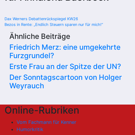
Beitragsnavigation
Dax Werners Debattenrückspiegel KW26
Bezos in Rente: „Endlich Steuern sparen nur für mich!“
Ähnliche Beiträge
Friedrich Merz: eine umgekehrte
Furzgrundel?
Erste Frau an der Spitze der UN?
Der Sonntagscartoon von Holger
Weyrauch
Online-Rubriken
Vom Fachmann für Kenner
Humorkritik