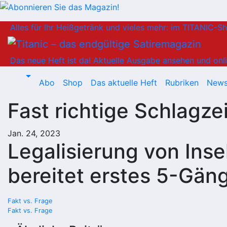
Zum
Alles für Ihr Heißgetränk und vieles mehr: im TITANIC-S
Inhalt
springen
Das neue Heft ist da!
Aktuelle Ausgabe ansehen und onli
Abo
Shop
Das aktuelle Heft
Rubriken
News
Fast richtige Schlagze
Jan. 24, 2023
Legalisierung von Ins
bereitet erstes 5-Gän
Beitragsnavigation
Fakt vs. Frage
Fakt vs. Frage