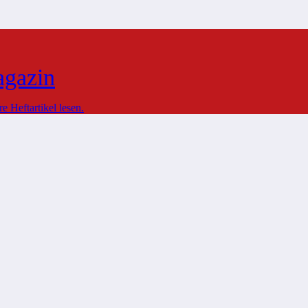
agazin
 Heftartikel lesen.