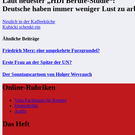
Laut neuester „HDI Berufe-Studie“:
Deutsche haben immer weniger Lust zu ar
Beitragsnavigation
Neulich in der Kaffeeküche
Kubicki schenkt ein
Ähnliche Beiträge
Friedrich Merz: eine umgekehrte Furzgrundel?
Erste Frau an der Spitze der UN?
Der Sonntagscartoon von Holger Weyrauch
Online-Rubriken
Vom Fachmann für Kenner
Humorkritik
Audio
Das Heft