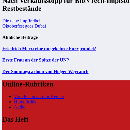
Nach Verkaufsstopp für BioNTech-Impfstoff
Restbestände
Beitragsnavigation
Die neue Impffreiheit
Oktoberfest goes Dubai
Ähnliche Beiträge
Friedrich Merz: eine umgekehrte Furzgrundel?
Erste Frau an der Spitze der UN?
Der Sonntagscartoon von Holger Weyrauch
Online-Rubriken
Vom Fachmann für Kenner
Humorkritik
Audio
Das Heft