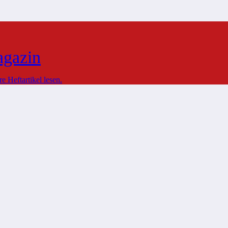
agazin
 Heftartikel lesen.