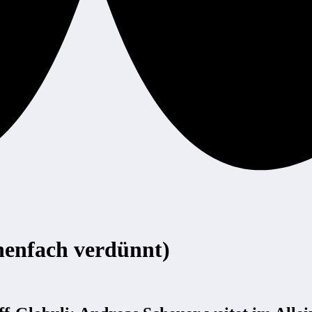
o­nen­fach verdünnt)