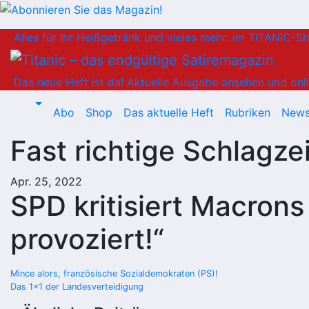
Zum
Alles für Ihr Heißgetränk und vieles mehr: im TITANIC-S
Inhalt
springen
Das neue Heft ist da!
Aktuelle Ausgabe ansehen und onli
Abo
Shop
Das aktuelle Heft
Rubriken
News
Fast richtige Schlagzei
Apr. 25, 2022
SPD kritisiert Macrons 
provoziert!“
Beitragsnavigation
Mince alors, französische Sozialdemokraten (PS)!
Das 1×1 der Landesverteidigung