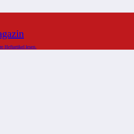
agazin
 Heftartikel lesen.