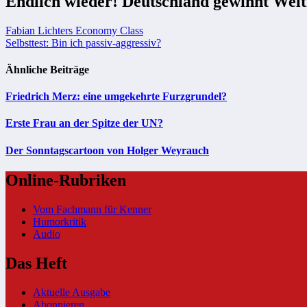
Endlich wieder! Deutschland gewinnt Welt
Beitragsnavigation
Fabian Lichters Economy Class
Selbsttest: Bin ich passiv-aggressiv?
Ähnliche Beiträge
Friedrich Merz: eine umgekehrte Furzgrundel?
Erste Frau an der Spitze der UN?
Der Sonntagscartoon von Holger Weyrauch
Online-Rubriken
Vom Fachmann für Kenner
Humorkritik
Audio
Das Heft
Aktuelle Ausgabe
Abonnieren