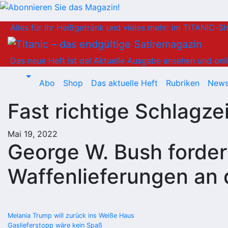
Zum
Alles für Ihr Heißgetränk und vieles mehr: im TITANIC-S
Inhalt
springen
Das neue Heft ist da!
Aktuelle Ausgabe ansehen und onli
Abo
Shop
Das aktuelle Heft
Rubriken
News
Fast richtige Schlagze
Mai 19, 2022
George W. Bush forder
Waffenlieferungen an 
Beitragsnavigation
Melania Trump will zurück ins Weiße Haus
Gaslieferstopp wäre kein Spaß