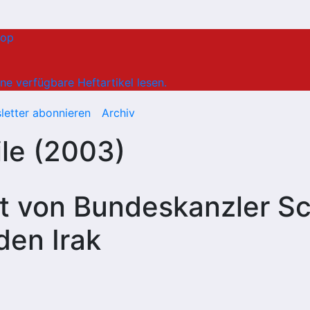
hop
ne verfügbare Heftartikel lesen.
letter abonnieren
Archiv
ile (2003)
t von Bundeskanzler S
den Irak