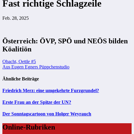
Fast richtige Schlagzeile
Feb. 28, 2025
Österreich: ÖVP, SPÖ und NEÖS bilden
Köalitiön
Beitragsnavigation
Obacht, Oettle #5
Aus Eugen Egners Püppchenstudio
Ähnliche Beiträge
Friedrich Merz: eine umgekehrte Furzgrundel?
Erste Frau an der Spitze der UN?
Der Sonntagscartoon von Holger Weyrauch
Online-Rubriken