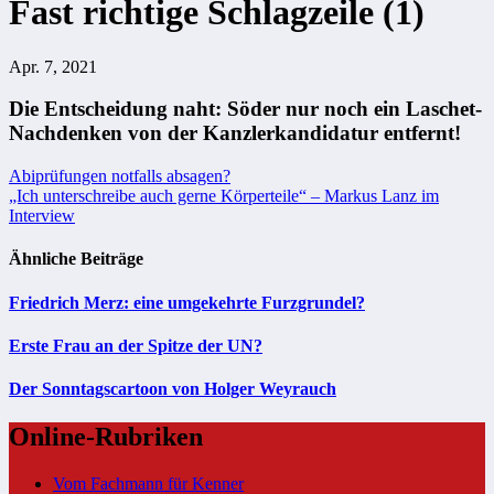
Fast richtige Schlagzeile (1)
Apr. 7, 2021
Die Entscheidung naht: Söder nur noch ein Laschet-
Nachdenken von der Kanzlerkandidatur entfernt!
Beitragsnavigation
Abiprüfungen notfalls absagen?
„Ich unterschreibe auch gerne Körperteile“ – Markus Lanz im
Interview
Ähnliche Beiträge
Friedrich Merz: eine umgekehrte Furzgrundel?
Erste Frau an der Spitze der UN?
Der Sonntagscartoon von Holger Weyrauch
Online-Rubriken
Vom Fachmann für Kenner