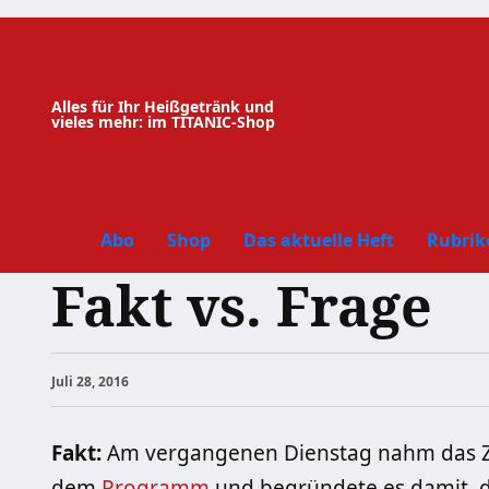
Zum
Inhalt
springen
Alles für Ihr Heißgetränk und
vieles mehr: im TITANIC-Shop
Abo
Shop
Das aktuelle Heft
Rubrik
Fakt vs. Frage
Juli 28, 2016
Fakt:
Am vergangenen Dienstag nahm das ZD
dem
Programm
und begründete es damit, d