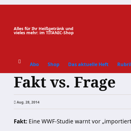
Zum
Inhalt
springen
Alles für Ihr Heißgetränk und
vieles mehr: im TITANIC-Shop
Abo
Shop
Das aktuelle Heft
Rubri
Fakt vs. Frage
Aug. 28, 2014
Fakt:
Eine WWF-Studie warnt vor „importiert